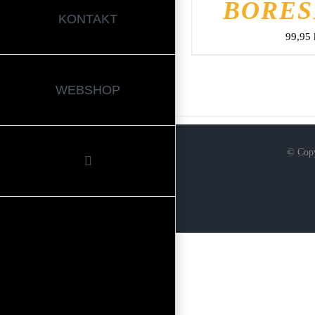
BORES
KONTAKT
99,95
WEBSHOP
© Copy