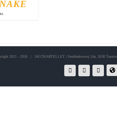
NAKE
kr.
right 2021 -
2026 | JAGTKARTELLET | Snubbekorsvej 24a, 2630 Taastrup 
Facebook
Instagram
E-
F
mail
o