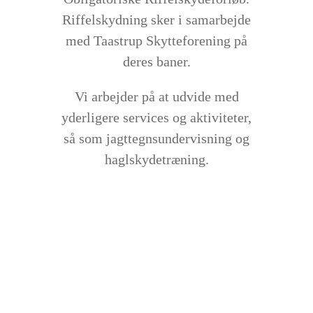
Riffelskydning sker i samarbejde
med Taastrup Skytteforening på
deres baner.
Vi arbejder på at udvide med
yderligere services og aktiviteter,
så som jagttegnsundervisning og
haglskydetræning.
Mission
:
Vi underviser og gennemfører
kurser inde for jagtrelevante
aktiviteter.
Vision
: