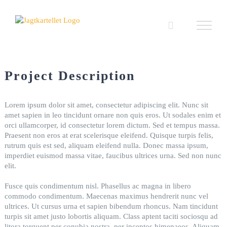
Skip
to
content
Project Description
Lorem ipsum dolor sit amet, consectetur adipiscing elit. Nunc sit
amet sapien in leo tincidunt ornare non quis eros. Ut sodales enim et
orci ullamcorper, id consectetur lorem dictum. Sed et tempus massa.
Praesent non eros at erat scelerisque eleifend. Quisque turpis felis,
rutrum quis est sed, aliquam eleifend nulla. Donec massa ipsum,
imperdiet euismod massa vitae, faucibus ultrices urna. Sed non nunc
elit.
Fusce quis condimentum nisl. Phasellus ac magna in libero
commodo condimentum. Maecenas maximus hendrerit nunc vel
ultrices. Ut cursus urna et sapien bibendum rhoncus. Nam tincidunt
turpis sit amet justo lobortis aliquam. Class aptent taciti sociosqu ad
litora torquent per conubia nostra, per inceptos himenaeos. Aliquam