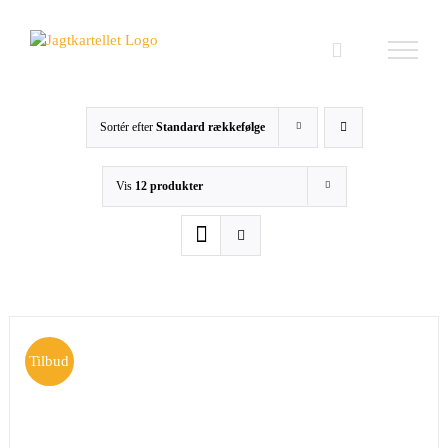
Skip
to
content
Sortér efter
Standard rækkefølge
Vis
12 produkter
Tilbud
TILFØJ TIL KURV
/
DETALJER