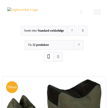
Skip
to
content
Sortér efter
Standard rækkefølge
Vis
12 produkter
Tilbud
TILFØJ TIL KURV
/
DETALJER