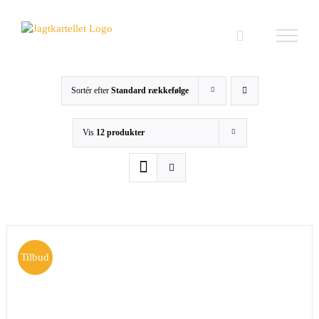
Skip
to
content
Sortér efter
Standard rækkefølge
Vis
12 produkter
Tilbud
TILFØJ TIL KURV
/
DETALJER