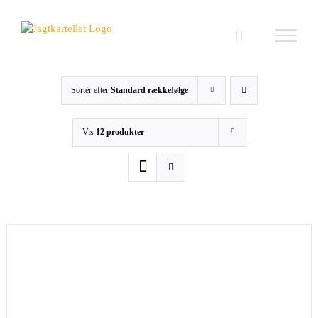
Skip
to
content
Sortér efter
Standard rækkefølge
Vis
12 produkter