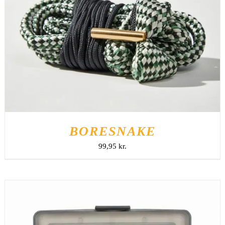
TILFØJ TIL KURV
/
DETALJER
BORESNAKE
99,95
kr.