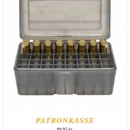
TILFØJ TIL KURV
/
DETALJER
PATRONKASSE
99,95
kr.