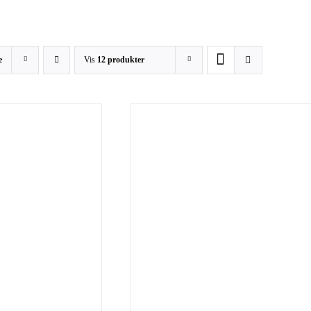
e
Vis
12 produkter
/
DETALJER
TILFØJ TIL KURV
/
DETALJE