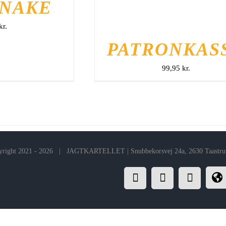
NAKE
kr.
PATRONKAS
99,95
kr.
right 2021 -
2026 | JAGTKARTELLET | Snubbekorsvej 24a, 2630 Taastrup 
Facebook
Instagram
E-
F
mail
o