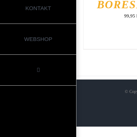
BORES
KONTAKT
99,95
WEBSHOP
© Copy