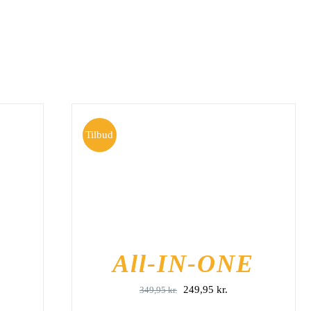
Tilbud
TILFØJ TIL KURV
/
DETALJER
R
All-IN-ONE
Den
Den
249,95
kr.
349,95
kr.
oprindelige
aktuelle