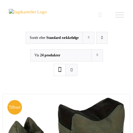
Skip
to
content
Sortér efter
Standard rækkefølge
Vis
24 produkter
Tilbud
TILFØJ TIL KURV
/
DETALJER